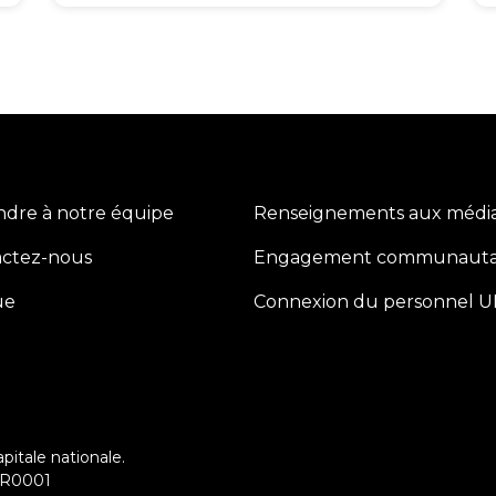
indre à notre équipe
Renseignements aux médi
Center
actez-nous
Engagement communauta
ue
Connexion du personnel 
apitale nationale.
 RR0001