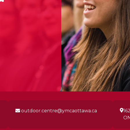
outdoor.centre@ymcaottawa.ca
16
ON