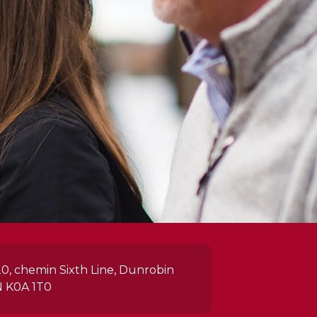
20, chemin Sixth Line, Dunrobin
 K0A 1T0